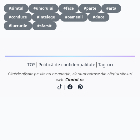
#simtul
#umorului
#face
#parte
#arta
#conduce
#intelege
#oamenii
#duce
#lucrurile
#sfarsit
TOS
│
Politică de confidențialitate
│
Tag-uri
Citatele afișate pe site nu ne aparțin, ele sunt extrase din cărți și site-uri
web.
Citatul.ro
|
|