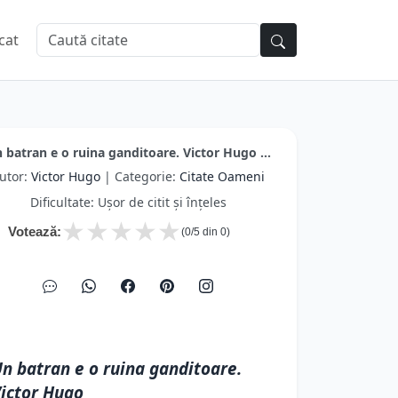
cat
 batran e o ruina ganditoare. Victor Hugo ...
utor:
Victor Hugo
| Categorie:
Citate Oameni
Dificultate: Ușor de citit și înțeles
★
★
★
★
★
Votează:
(
0
/5 din
0
)
n batran e o ruina ganditoare.
ictor Hugo