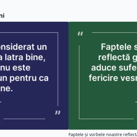
ni
Faptele și vorbele noastre reflect