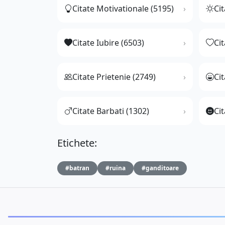
Citate Motivationale (5195)
Cit
Citate Iubire (6503)
Ci
Citate Prietenie (2749)
Ci
Citate Barbati (1302)
Cit
Etichete:
#batran
#ruina
#ganditoare