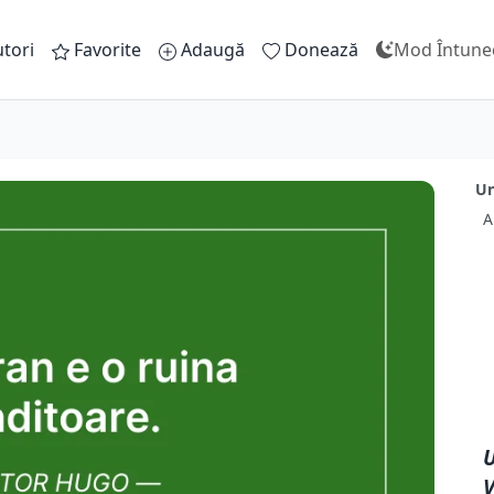
tori
Favorite
Adaugă
Donează
Mod Întune
Un
A
U
V