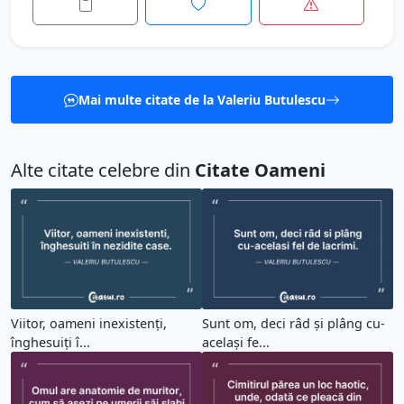
Mai multe citate de la Valeriu Butulescu
Alte citate celebre din
Citate Oameni
Viitor, oameni inexistenți,
Sunt om, deci râd și plâng cu-
înghesuiți î...
același fe...