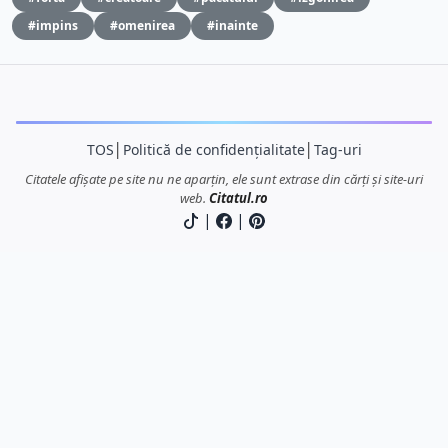
#impins
#omenirea
#inainte
TOS
│
Politică de confidențialitate
│
Tag-uri
Citatele afișate pe site nu ne aparțin, ele sunt extrase din cărți și site-uri
web.
Citatul.ro
|
|