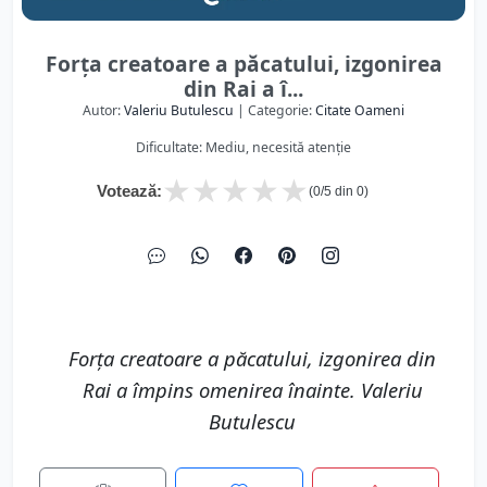
Forța creatoare a păcatului, izgonirea
din Rai a î...
Autor:
Valeriu Butulescu
| Categorie:
Citate Oameni
Dificultate: Mediu, necesită atenție
★
★
★
★
★
Votează:
(
0
/5 din
0
)
Forța creatoare a păcatului, izgonirea din
Rai a împins omenirea înainte. Valeriu
Butulescu