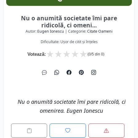
Nu o anumită societate îmi pare
ridicolă, ci omeni...
Autor:
Eugen Ionescu
| Categorie:
Citate Oameni
Dificultate: Ușor de citit și înțeles
★
★
★
★
★
Votează:
(
0
/5 din
0
)
Nu o anumită societate îmi pare ridicolă, ci
omenirea. Eugen Ionescu