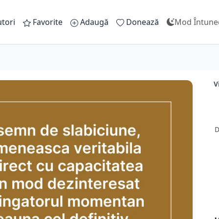
tori
Favorite
Adaugă
Donează
Mod Întune
V
D