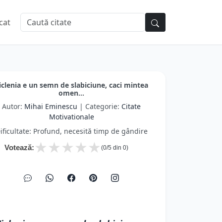
cat
iclenia e un semn de slabiciune, caci mintea
omen...
Autor:
Mihai Eminescu
| Categorie:
Citate
Motivationale
ificultate: Profund, necesită timp de gândire
★
★
★
★
★
Votează:
(
0
/5 din
0
)