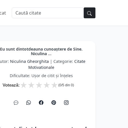
cat
Eu sunt dintotdeauna cunoaștere de Sine.
Niculina ...
utor:
Niculina Gheorghita
| Categorie:
Citate
Motivationale
Dificultate: Ușor de citit și înțeles
★
★
★
★
★
Votează:
(
0
/5 din
0
)