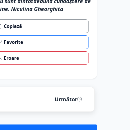
u sunt dintotdeauna cunoaștere de
ine. Niculina Gheorghita
Copiază
Favorite
Eroare
Următor