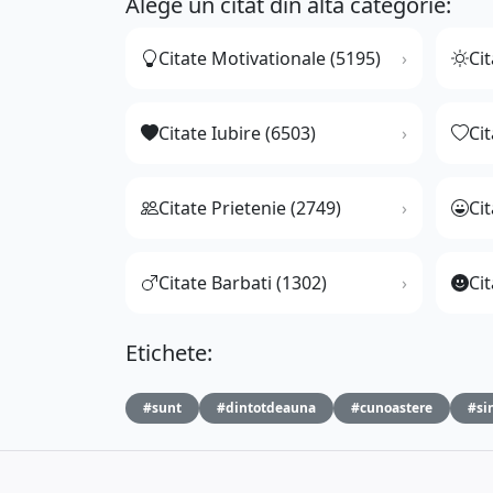
Alege un citat din altă categorie:
Citate Motivationale (5195)
Cit
Citate Iubire (6503)
Ci
Citate Prietenie (2749)
Ci
Citate Barbati (1302)
Cit
Etichete:
#sunt
#dintotdeauna
#cunoastere
#si