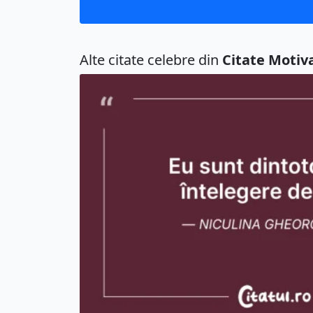
Alte citate celebre din
Citate Motiv