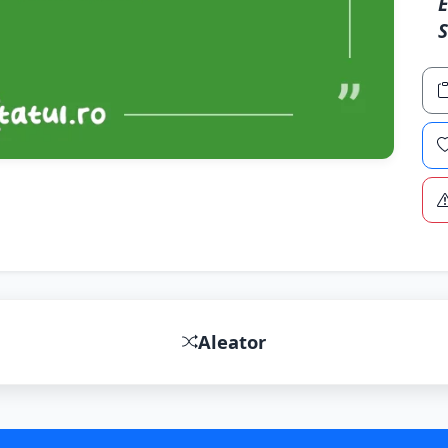
E
S
Aleator