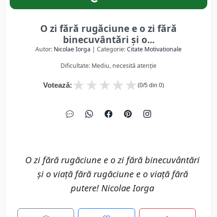
O zi fără rugăciune e o zi fără
binecuvântări şi o...
Autor:
Nicolae Iorga
| Categorie:
Citate Motivationale
Dificultate: Mediu, necesită atenție
★
★
★
★
★
Votează:
(
0
/5 din
0
)
O zi fără rugăciune e o zi fără binecuvântări
şi o viaţă fără rugăciune e o viaţă fără
putere! Nicolae Iorga