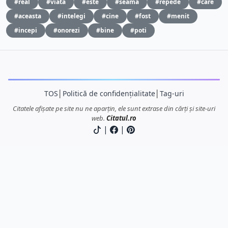
#real
#viata
#este
#seama
#repede
#care
#aceasta
#intelegi
#cine
#fost
#menit
#incepi
#onorezi
#bine
#poti
TOS
│
Politică de confidențialitate
│
Tag-uri
Citatele afișate pe site nu ne aparțin, ele sunt extrase din cărți și site-uri
web.
Citatul.ro
|
|