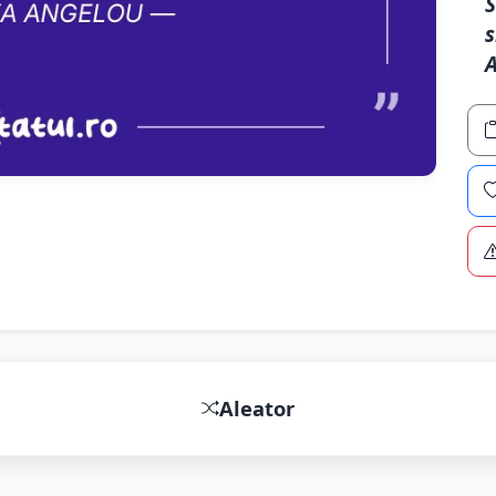
S
s
Aleator