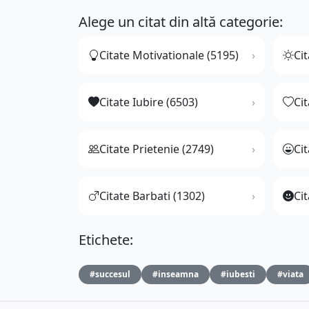
Alege un citat din altă categorie:
Citate Motivationale (5195)
Cit
Citate Iubire (6503)
Ci
Citate Prietenie (2749)
Ci
Citate Barbati (1302)
Cit
Etichete:
#succesul
#inseamna
#iubesti
#viata