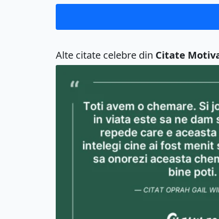
Alte citate celebre din
Citate Motiv