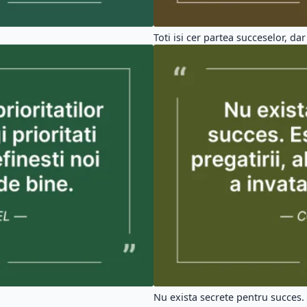
Toti isi cer partea succeselor, dar i
Nu exista secrete pentru succes. 