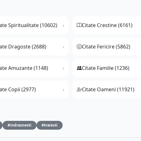
ate Spiritualitate (10602)
Citate Crestine (6161)
tate Dragoste (2688)
Citate Fericire (5862)
tate Amuzante (1148)
Citate Familie (1236)
ate Copii (2977)
Citate Oameni (11921)
#indraznesti
#traiesti