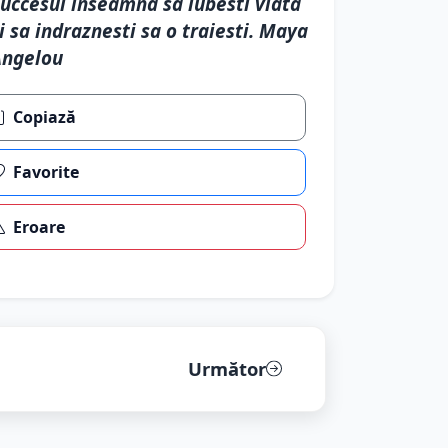
uccesul inseamna sa iubesti viata
i sa indraznesti sa o traiesti. Maya
Angelou
Copiază
Favorite
Eroare
Următor