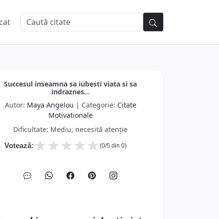
cat
Succesul inseamna sa iubesti viata si sa
indraznes...
Autor:
Maya Angelou
| Categorie:
Citate
Motivationale
Dificultate: Mediu, necesită atenție
★
★
★
★
★
Votează:
(
0
/5 din
0
)