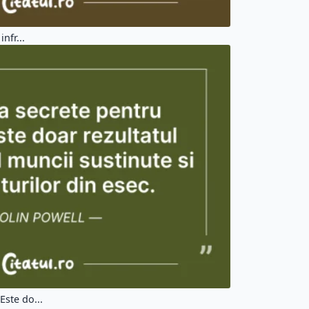
nfr...
Este do...