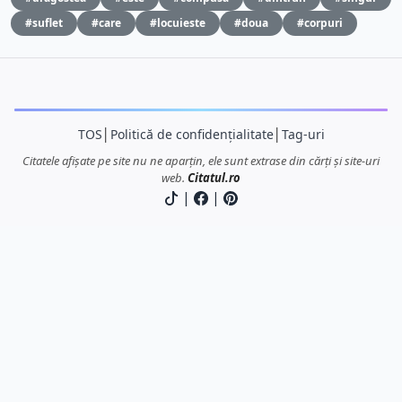
#suflet
#care
#locuieste
#doua
#corpuri
TOS
│
Politică de confidențialitate
│
Tag-uri
Citatele afișate pe site nu ne aparțin, ele sunt extrase din cărți și site-uri
web.
Citatul.ro
|
|