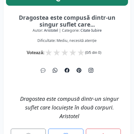
Dragostea este compusă dintr-un
singur suflet care...
Autor:
Aristotel
| Categorie:
Citate Iubire
Dificultate: Mediu, necesită atenție
★
★
★
★
★
Votează:
(
0
/5 din
0
)
Dragostea este compusă dintr-un singur
suflet care locuiește în două corpuri.
Aristotel