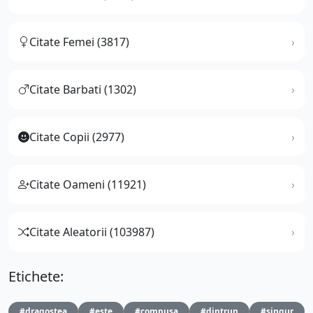
Citate Femei (3817)
Citate Barbati (1302)
Citate Copii (2977)
Citate Oameni (11921)
Citate Aleatorii (103987)
Etichete:
#dragostea
#este
#compusa
#dintrun
#singur