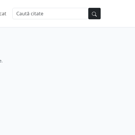
cat
e.