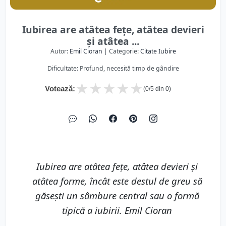
Iubirea are atâtea feţe, atâtea devieri
şi atâtea ...
Autor:
Emil Cioran
| Categorie:
Citate Iubire
Dificultate: Profund, necesită timp de gândire
★
★
★
★
★
Votează:
(
0
/5 din
0
)
Iubirea are atâtea feţe, atâtea devieri şi
atâtea forme, încât este destul de greu să
găseşti un sâmbure central sau o formă
tipică a iubirii. Emil Cioran