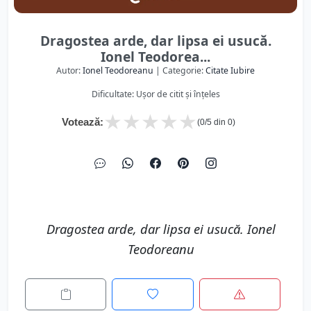
Dragostea arde, dar lipsa ei usucă.
Ionel Teodorea...
Autor:
Ionel Teodoreanu
| Categorie:
Citate Iubire
Dificultate: Ușor de citit și înțeles
★
★
★
★
★
Votează:
(
0
/5 din
0
)
Dragostea arde, dar lipsa ei usucă. Ionel
Teodoreanu