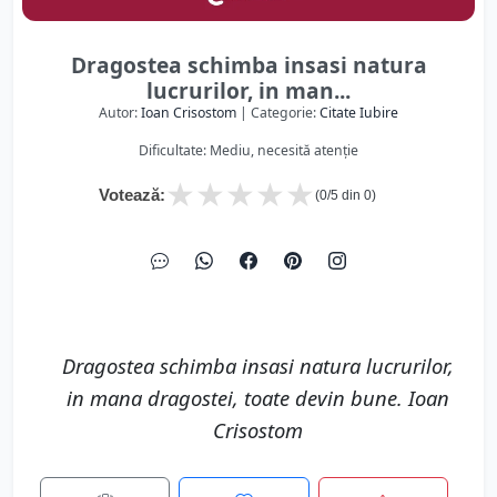
Dragostea schimba insasi natura
lucrurilor, in man...
Autor:
Ioan Crisostom
| Categorie:
Citate Iubire
Dificultate: Mediu, necesită atenție
★
★
★
★
★
Votează:
(
0
/5 din
0
)
Dragostea schimba insasi natura lucrurilor,
in mana dragostei, toate devin bune. Ioan
Crisostom