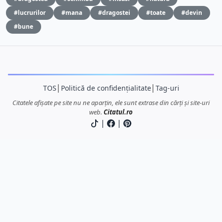
#lucrurilor
#mana
#dragostei
#toate
#devin
#bune
TOS
│
Politică de confidențialitate
│
Tag-uri
Citatele afișate pe site nu ne aparțin, ele sunt extrase din cărți și site-uri
web.
Citatul.ro
|
|