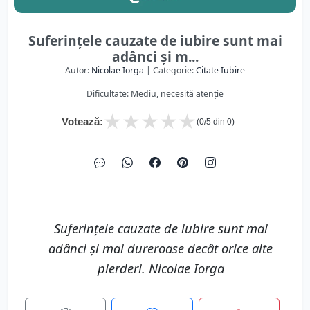
Suferințele cauzate de iubire sunt mai
adânci și m...
Autor:
Nicolae Iorga
| Categorie:
Citate Iubire
Dificultate: Mediu, necesită atenție
★
★
★
★
★
Votează:
(
0
/5 din
0
)
Suferințele cauzate de iubire sunt mai
adânci și mai dureroase decât orice alte
pierderi. Nicolae Iorga