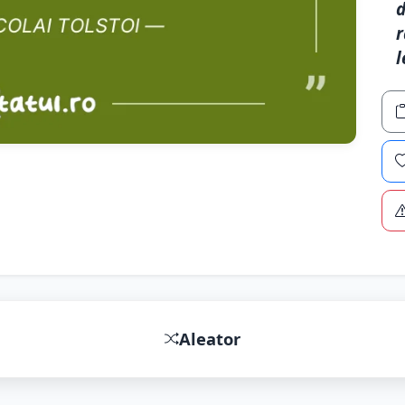
d
r
l
Aleator