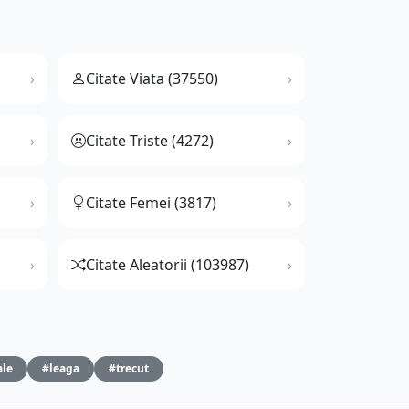
Citate Viata (37550)
Citate Triste (4272)
Citate Femei (3817)
Citate Aleatorii (103987)
ale
#leaga
#trecut