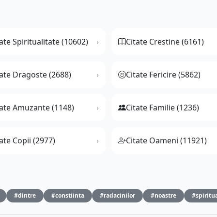
ate Spiritualitate (10602)
Citate Crestine (6161)
tate Dragoste (2688)
Citate Fericire (5862)
tate Amuzante (1148)
Citate Familie (1236)
ate Copii (2977)
Citate Oameni (11921)
#dintre
#constiinta
#radacinilor
#noastre
#spiritu