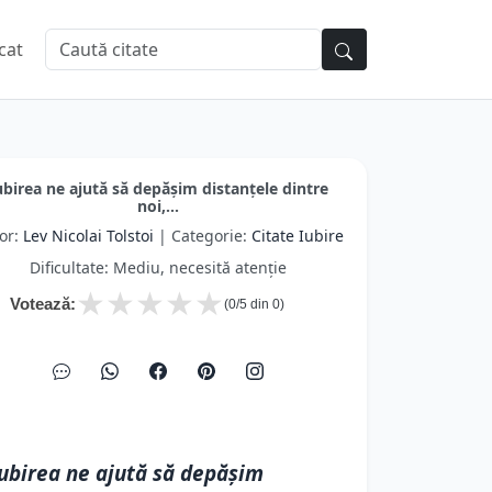
cat
ubirea ne ajută să depășim distanțele dintre
noi,...
or:
Lev Nicolai Tolstoi
| Categorie:
Citate Iubire
Dificultate: Mediu, necesită atenție
★
★
★
★
★
Votează:
(
0
/5 din
0
)
ubirea ne ajută să depășim