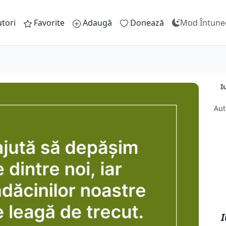
tori
Favorite
Adaugă
Donează
Mod Întune
I
Aut
I