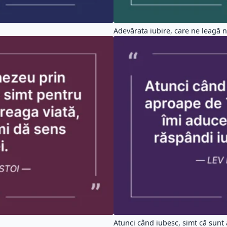
Adevărata iubire, care ne leagă n
Atunci când iubesc, simt că sunt 