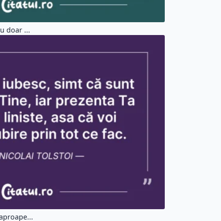
u doar ...
aproape...