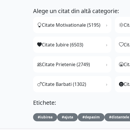
Alege un citat din altă categorie:
Citate Motivationale (5195)
Cit
Citate Iubire (6503)
Ci
Citate Prietenie (2749)
Ci
Citate Barbati (1302)
Cit
Etichete:
#iubirea
#ajuta
#depasim
#distantele