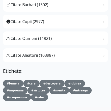
Citate Barbati (1302)
Citate Copii (2977)
Citate Oameni (11921)
Citate Aleatorii (103987)
Etichete:
#femeia
#care
#descopera
#iubirea
#impreuna
#virtutea
#merita
#intreaga
#compasiune
#celor