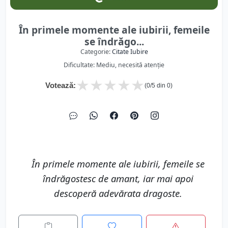
În primele momente ale iubirii, femeile
se îndrăgo...
Categorie:
Citate Iubire
Dificultate: Mediu, necesită atenție
★
★
★
★
★
Votează:
(
0
/5 din
0
)
În primele momente ale iubirii, femeile se
îndrăgostesc de amant, iar mai apoi
descoperă adevărata dragoste.