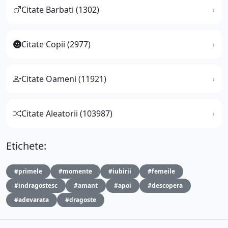
Citate Barbati (1302)
Citate Copii (2977)
Citate Oameni (11921)
Citate Aleatorii (103987)
Etichete:
#primele
#momente
#iubirii
#femeile
#indragostesc
#amant
#apoi
#descopera
#adevarata
#dragoste