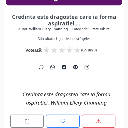
Credinta este dragostea care ia forma
aspiratiei....
Autor:
William Ellery Channing
| Categorie:
Citate Iubire
Dificultate: Ușor de citit și înțeles
★
★
★
★
★
Votează:
(
0
/5 din
0
)
Credinta este dragostea care ia forma
aspiratiei. William Ellery Channing