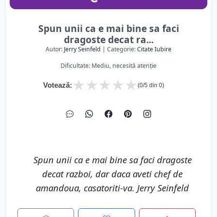
Spun unii ca e mai bine sa faci
dragoste decat ra...
Autor:
Jerry Seinfeld
| Categorie:
Citate Iubire
Dificultate: Mediu, necesită atenție
★
★
★
★
★
Votează:
(
0
/5 din
0
)
Spun unii ca e mai bine sa faci dragoste
decat razboi, dar daca aveti chef de
amandoua, casatoriti-va. Jerry Seinfeld