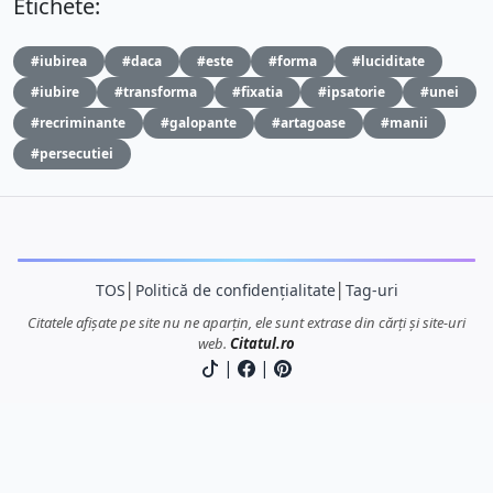
Etichete:
#iubirea
#daca
#este
#forma
#luciditate
#iubire
#transforma
#fixatia
#ipsatorie
#unei
#recriminante
#galopante
#artagoase
#manii
#persecutiei
TOS
│
Politică de confidențialitate
│
Tag-uri
Citatele afișate pe site nu ne aparțin, ele sunt extrase din cărți și site-uri
web.
Citatul.ro
|
|