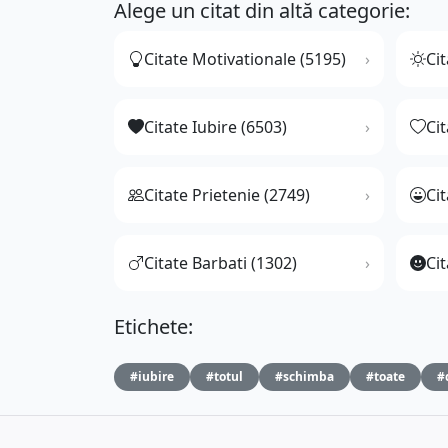
Alege un citat din altă categorie:
Citate Motivationale (5195)
Cit
Citate Iubire (6503)
Ci
Citate Prietenie (2749)
Ci
Citate Barbati (1302)
Cit
Etichete:
#iubire
#totul
#schimba
#toate
#