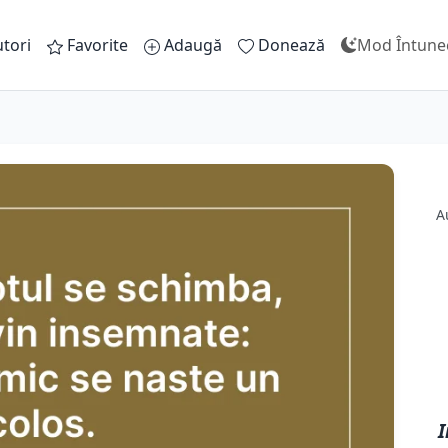
tori
Favorite
Adaugă
Donează
Mod Întune
A
I