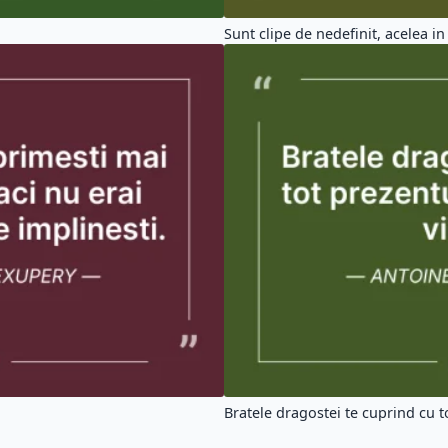
Sunt clipe de nedefinit, acelea in 
Bratele dragostei te cuprind cu to