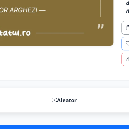
d
n
Aleator