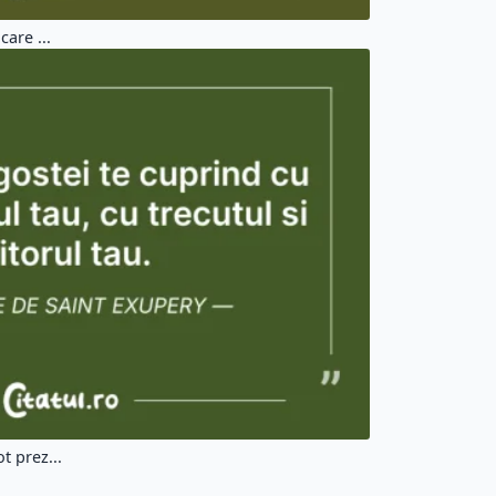
care ...
t prez...