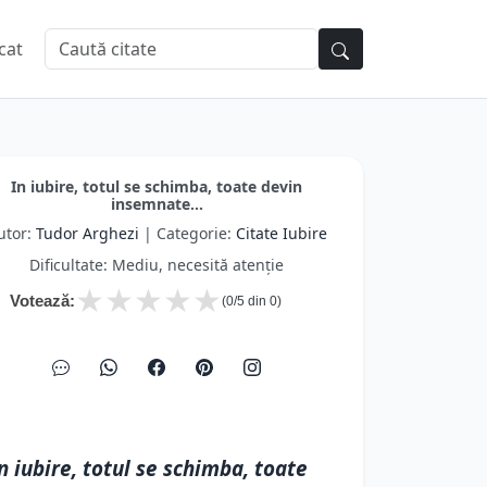
cat
In iubire, totul se schimba, toate devin
insemnate...
utor:
Tudor Arghezi
| Categorie:
Citate Iubire
Dificultate: Mediu, necesită atenție
★
★
★
★
★
Votează:
(
0
/5 din
0
)
n iubire, totul se schimba, toate