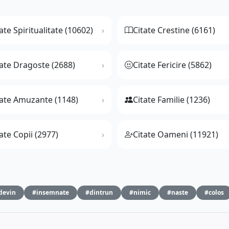
ate Spiritualitate (10602)
Citate Crestine (6161)
tate Dragoste (2688)
Citate Fericire (5862)
tate Amuzante (1148)
Citate Familie (1236)
ate Copii (2977)
Citate Oameni (11921)
devin
#insemnate
#dintrun
#nimic
#naste
#colos