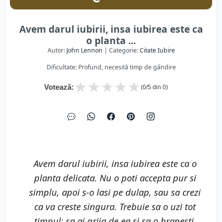
Avem darul iubirii, insa iubirea este ca
o planta ...
Autor:
John Lennon
| Categorie:
Citate Iubire
Dificultate: Profund, necesită timp de gândire
★
★
★
★
★
Votează:
(
0
/5 din
0
)
Avem darul iubirii, insa iubirea este ca o
planta delicata. Nu o poti accepta pur si
simplu, apoi s-o lasi pe dulap, sau sa crezi
ca va creste singura. Trebuie sa o uzi tot
timpul; sa ai grija de ea si sa o hranesti.