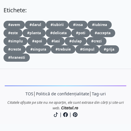
Etichete:
#avem
#darul
#iubirii
#insa
#iubirea
#este
#planta
#delicata
#poti
#accepta
#simplu
#apoi
#lasi
#dulap
#crezi
#creste
#singura
#trebuie
#timpul
#grija
#hranesti
TOS
│
Politică de confidențialitate
│
Tag-uri
Citatele afișate pe site nu ne aparțin, ele sunt extrase din cărți și site-uri
web.
Citatul.ro
|
|