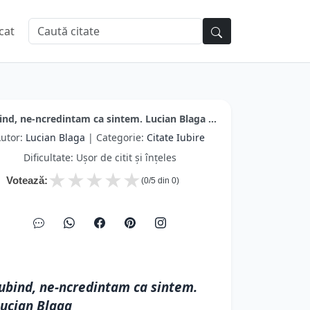
cat
ind, ne-ncredintam ca sintem. Lucian Blaga ...
utor:
Lucian Blaga
| Categorie:
Citate Iubire
Dificultate: Ușor de citit și înțeles
★
★
★
★
★
Votează:
(
0
/5 din
0
)
ubind, ne-ncredintam ca sintem.
ucian Blaga