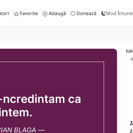
tori
Favorite
Adaugă
Donează
Mod Întune
Iub
A
I
L