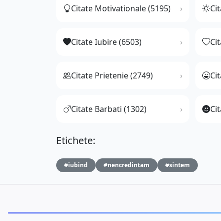
Citate Motivationale (5195)
Cit
Citate Iubire (6503)
Ci
Citate Prietenie (2749)
Ci
Citate Barbati (1302)
Cit
Etichete:
#iubind
#nencredintam
#sintem