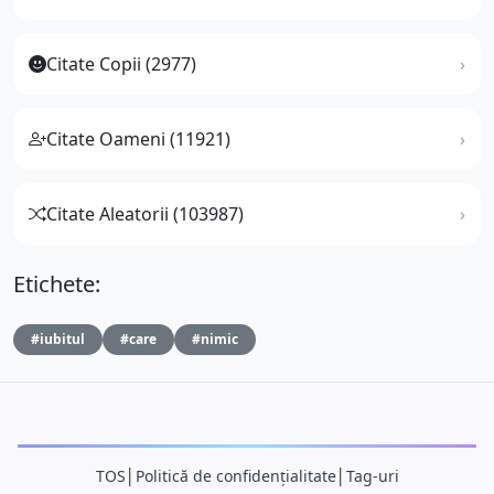
Citate Copii (2977)
Citate Oameni (11921)
Citate Aleatorii (103987)
Etichete:
#iubitul
#care
#nimic
TOS
│
Politică de confidențialitate
│
Tag-uri