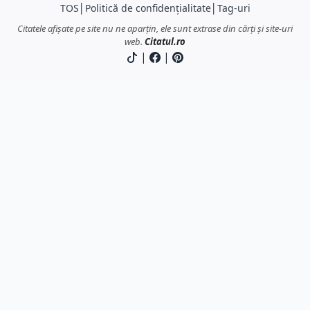
TOS
│
Politică de confidențialitate
│
Tag-uri
Citatele afișate pe site nu ne aparțin, ele sunt extrase din cărți și site-uri
web.
Citatul.ro
|
|