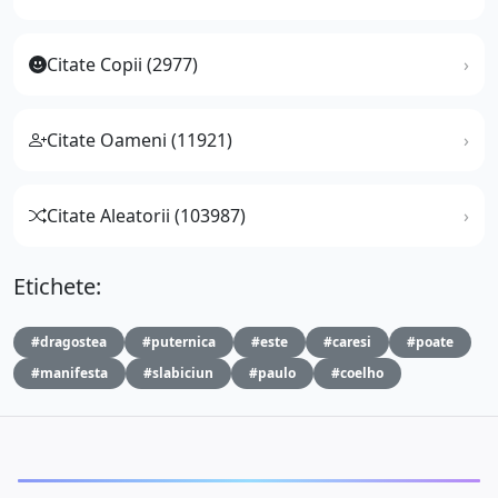
Citate Copii (2977)
Citate Oameni (11921)
Citate Aleatorii (103987)
Etichete:
#dragostea
#puternica
#este
#caresi
#poate
#manifesta
#slabiciun
#paulo
#coelho