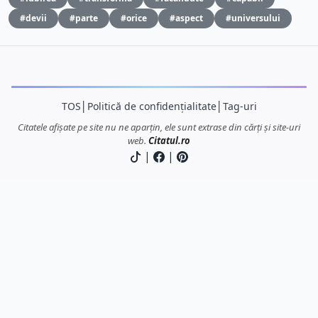
#devii
#parte
#orice
#aspect
#universului
TOS
│
Politică de confidențialitate
│
Tag-uri
Citatele afișate pe site nu ne aparțin, ele sunt extrase din cărți și site-uri
web.
Citatul.ro
|
|