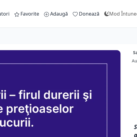
tori
Favorite
Adaugă
Donează
Mod Întune
Sa
Au
S
a