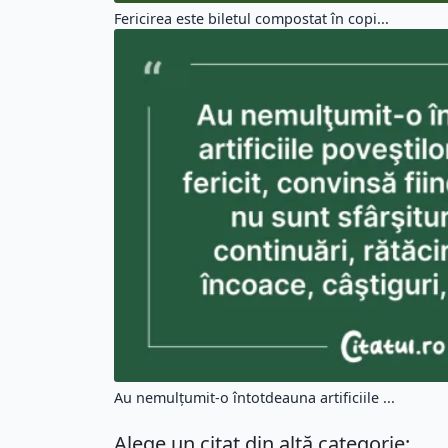
Fericirea este biletul compostat în copi...
Au nemulţumit-o întotdeauna artificiile ...
Alege un citat din altă categorie: