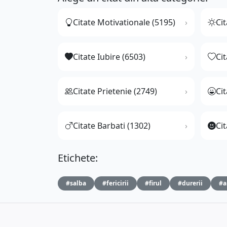
Citate Motivationale (5195)
Cit
Citate Iubire (6503)
Ci
Citate Prietenie (2749)
Ci
Citate Barbati (1302)
Cit
Etichete:
#salba
#fericirii
#firul
#durerii
#a