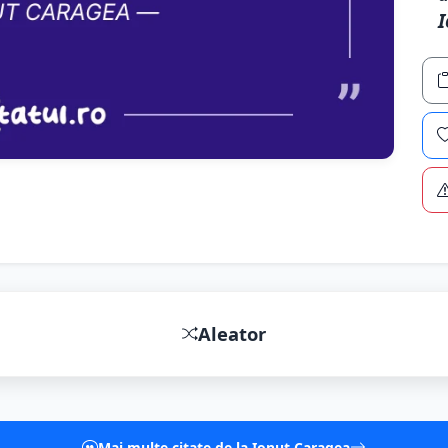
I
Aleator
Mai multe citate de la Ionut Caragea