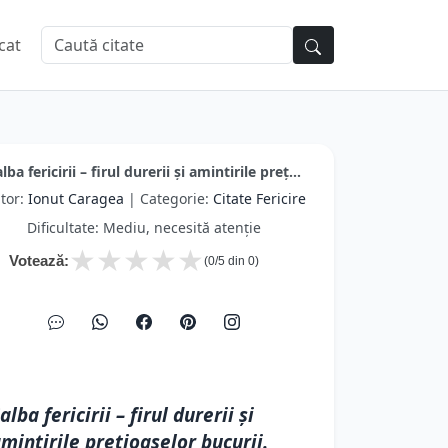
cat
lba fericirii – firul durerii şi amintirile preţ...
tor:
Ionut Caragea
| Categorie:
Citate Fericire
Dificultate: Mediu, necesită atenție
★
★
★
★
★
Votează:
(
0
/5 din
0
)
alba fericirii – firul durerii şi
mintirile preţioaselor bucurii.