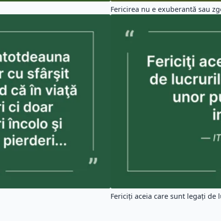
Fericirea nu e exuberantă sau z
Fericiţi aceia care sunt legaţi de l