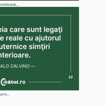
gomotoasă...
ucru...