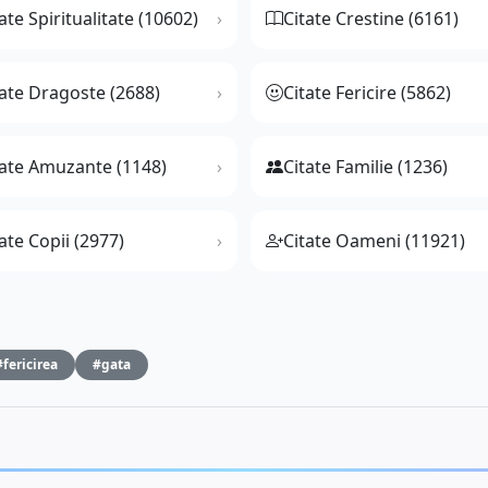
ate Spiritualitate (10602)
Citate Crestine (6161)
tate Dragoste (2688)
Citate Fericire (5862)
tate Amuzante (1148)
Citate Familie (1236)
ate Copii (2977)
Citate Oameni (11921)
#fericirea
#gata