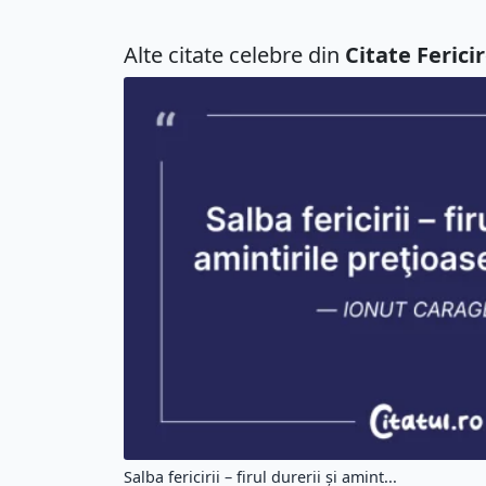
Alte citate celebre din
Citate Ferici
Salba fericirii – firul durerii şi amint...