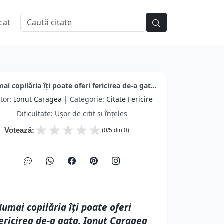
cat
i copilăria îţi poate oferi fericirea de-a gat...
tor:
Ionut Caragea
| Categorie:
Citate Fericire
Dificultate: Ușor de citit și înțeles
★
★
★
★
★
Votează:
(
0
/5 din
0
)
umai copilăria îţi poate oferi
ericirea de-a gata. Ionut Caragea