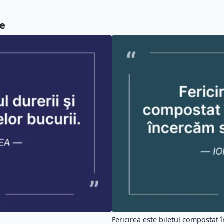
re
Fericirea este biletul compostat în