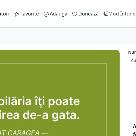
tori
Favorite
Adaugă
Donează
Mod Întune
Numa
Au
N
f