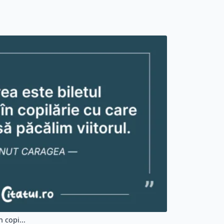
 copi...