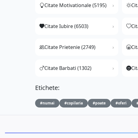
Citate Motivationale (5195)
Cit
Citate Iubire (6503)
Ci
Citate Prietenie (2749)
Ci
Citate Barbati (1302)
Cit
Etichete:
#numai
#copilaria
#poate
#oferi