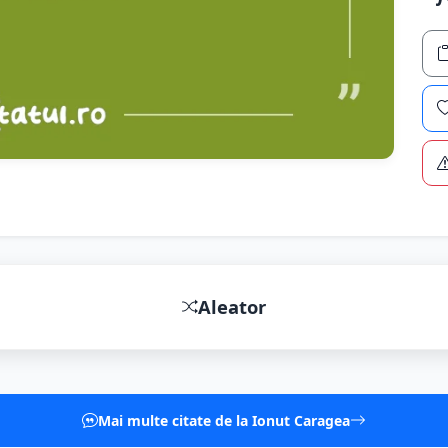
Aleator
Mai multe citate de la Ionut Caragea