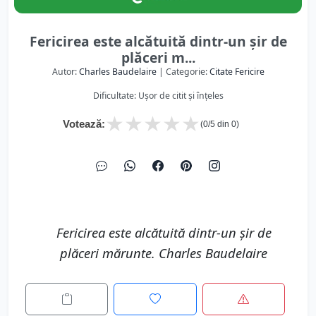
Fericirea este alcătuită dintr-un şir de
plăceri m...
Autor:
Charles Baudelaire
| Categorie:
Citate Fericire
Dificultate: Ușor de citit și înțeles
★
★
★
★
★
Votează:
(
0
/5 din
0
)
Fericirea este alcătuită dintr-un şir de
plăceri mărunte. Charles Baudelaire