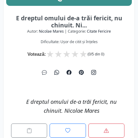
E dreptul omului de-a trăi fericit, nu
chinuit. Ni...
Autor:
Nicolae Mares
| Categorie:
Citate Fericire
Dificultate: Ușor de citit și înțeles
★
★
★
★
★
Votează:
(
0
/5 din
0
)
E dreptul omului de-a trăi fericit, nu
chinuit. Nicolae Mares