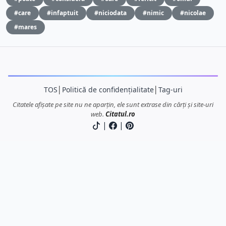
#care
#infaptuit
#niciodata
#nimic
#nicolae
#mares
TOS
│
Politică de confidențialitate
│
Tag-uri
Citatele afișate pe site nu ne aparțin, ele sunt extrase din cărți și site-uri
web.
Citatul.ro
|
|