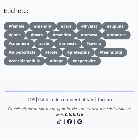
Etichete:
#femeie
#mandra
#care
#invatat
#supuna
#pune
#toata
#mandria
#ramasa
#intarirea
#supunerii
#sale
#priveste
#severa
#superioritate
#toate
#pretentiile
#feminitatii
#considerandule
#drept
#nepotrivite
TOS
│
Politică de confidențialitate
│
Tag-uri
Citatele afișate pe site nu ne aparțin, ele sunt extrase din cărți și site-uri
web.
Citatul.ro
|
|