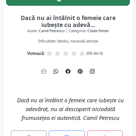
Dacă nu ai întâlnit o femeie care
iubește cu adevă...
Autor:
Camil Petrescu
| Categorie:
Citate Femei
Dificultate: Mediu, necesită atenție
★
★
★
★
★
Votează:
(
0
/5 din
0
)
Dacă nu ai întâlnit o femeie care iubește cu
adevărat, nu ai descoperit niciodată
frumusețea ei autentică. Camil Petrescu