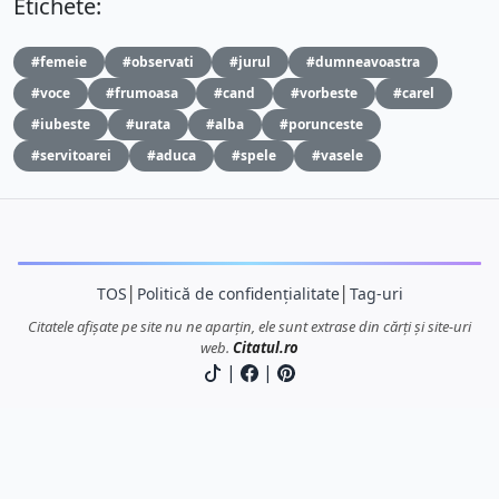
Etichete:
#femeie
#observati
#jurul
#dumneavoastra
#voce
#frumoasa
#cand
#vorbeste
#carel
#iubeste
#urata
#alba
#porunceste
#servitoarei
#aduca
#spele
#vasele
TOS
│
Politică de confidențialitate
│
Tag-uri
Citatele afișate pe site nu ne aparțin, ele sunt extrase din cărți și site-uri
web.
Citatul.ro
|
|