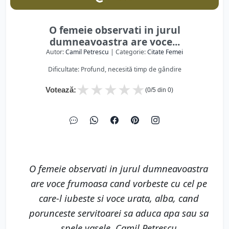
O femeie observati in jurul
dumneavoastra are voce...
Autor:
Camil Petrescu
| Categorie:
Citate Femei
Dificultate: Profund, necesită timp de gândire
★
★
★
★
★
Votează:
(
0
/5 din
0
)
O femeie observati in jurul dumneavoastra
are voce frumoasa cand vorbeste cu cel pe
care-l iubeste si voce urata, alba, cand
porunceste servitoarei sa aduca apa sau sa
spele vasele. Camil Petrescu