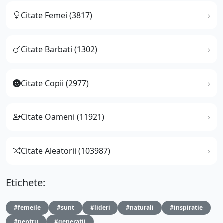
Citate Femei (3817)
Citate Barbati (1302)
Citate Copii (2977)
Citate Oameni (11921)
Citate Aleatorii (103987)
Etichete:
#femeile
#sunt
#lideri
#naturali
#inspiratie
#pentru
#generatii