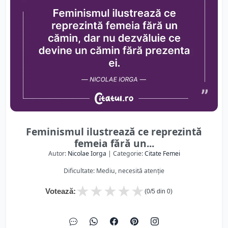
Feminismul ilustrează ce reprezintă
femeia fără un...
Autor:
Nicolae Iorga
| Categorie:
Citate Femei
Dificultate: Mediu, necesită atenție
★
★
★
★
★
Votează:
(
0
/5 din
0
)