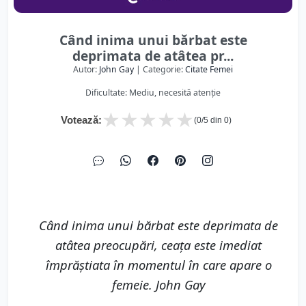
Când inima unui bărbat este
deprimata de atâtea pr...
Autor:
John Gay
| Categorie:
Citate Femei
Dificultate: Mediu, necesită atenție
★
★
★
★
★
Votează:
(
0
/5 din
0
)
Când inima unui bărbat este deprimata de
atâtea preocupări, ceaţa este imediat
împrăștiata în momentul în care apare o
femeie. John Gay