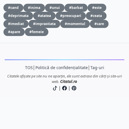
#cand
#inima
#unui
#barbat
#este
#deprimata
#atatea
#preocupari
#ceata
#imediat
#imprastiata
#momentul
#care
#apare
#femeie
TOS
│
Politică de confidențialitate
│
Tag-uri
Citatele afișate pe site nu ne aparțin, ele sunt extrase din cărți și site-uri
web.
Citatul.ro
|
|