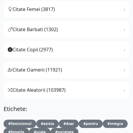
Citate Femei (3817)
Citate Barbati (1302)
Citate Copii (2977)
Citate Oameni (11921)
Citate Aleatorii (103987)
Etichete:
#feminismul
#exista
#doar
#pentru
#integra
#femeile
#urate
#societate