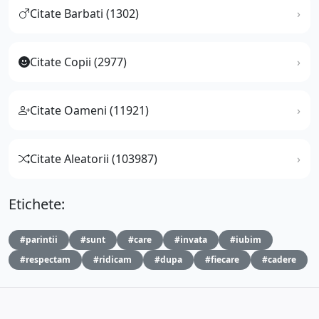
Citate Barbati (1302)
Citate Copii (2977)
Citate Oameni (11921)
Citate Aleatorii (103987)
Etichete:
#parintii
#sunt
#care
#invata
#iubim
#respectam
#ridicam
#dupa
#fiecare
#cadere