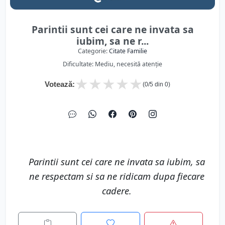
Parintii sunt cei care ne invata sa
iubim, sa ne r...
Categorie:
Citate Familie
Dificultate: Mediu, necesită atenție
★
★
★
★
★
Votează:
(
0
/5 din
0
)
Parintii sunt cei care ne invata sa iubim, sa
ne respectam si sa ne ridicam dupa fiecare
cadere.