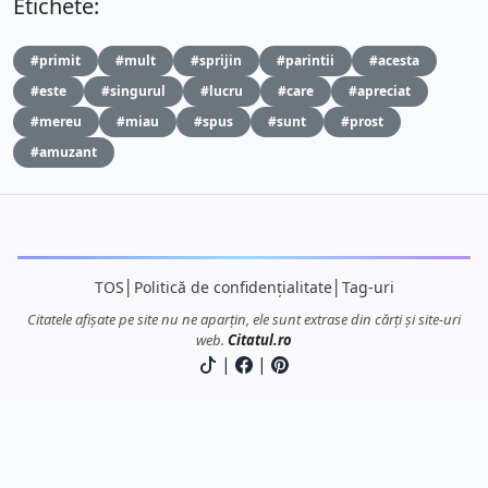
Etichete:
#primit
#mult
#sprijin
#parintii
#acesta
#este
#singurul
#lucru
#care
#apreciat
#mereu
#miau
#spus
#sunt
#prost
#amuzant
TOS
│
Politică de confidențialitate
│
Tag-uri
Citatele afișate pe site nu ne aparțin, ele sunt extrase din cărți și site-uri
web.
Citatul.ro
|
|