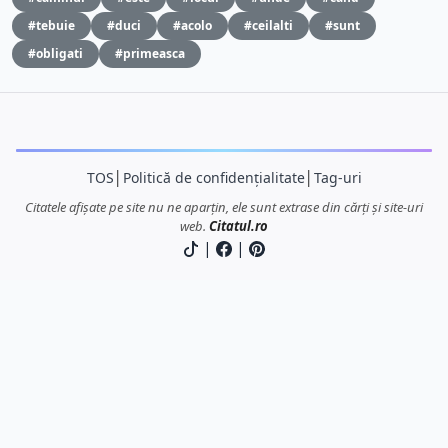
#tebuie
#duci
#acolo
#ceilalti
#sunt
#obligati
#primeasca
TOS
│
Politică de confidențialitate
│
Tag-uri
Citatele afișate pe site nu ne aparțin, ele sunt extrase din cărți și site-uri
web.
Citatul.ro
|
|