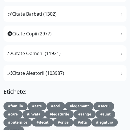
Citate Barbati (1302)
Citate Copii (2977)
Citate Oameni (11921)
Citate Aleatorii (103987)
Etichete:
#familia
#este
#acel
#legamant
#sacru
#care
#invata
#legaturile
#sange
#sunt
#puternice
#decat
#orice
#alta
#legatura