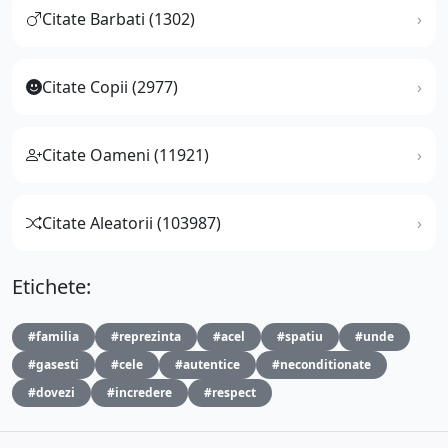
Citate Barbati (1302)
Citate Copii (2977)
Citate Oameni (11921)
Citate Aleatorii (103987)
Etichete:
#familia
#reprezinta
#acel
#spatiu
#unde
#gasesti
#cele
#autentice
#neconditionate
#dovezi
#incredere
#respect