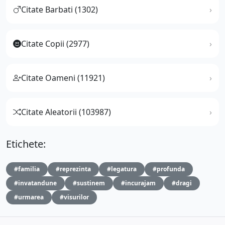
Citate Barbati (1302)
Citate Copii (2977)
Citate Oameni (11921)
Citate Aleatorii (103987)
Etichete:
#familia
#reprezinta
#legatura
#profunda
#invatandune
#sustinem
#incurajam
#dragi
#urmarea
#visurilor