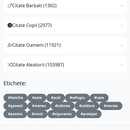
Citate Barbati (1302)
Citate Copii (2977)
Citate Oameni (11921)
Citate Aleatorii (103987)
Etichete:
#familia
#este
#acel
#refugiu
#care
#gasesti
#mereu
#iubirea
#caldura
#nevoie
#pentru
#simti
#siguranta
#protejat