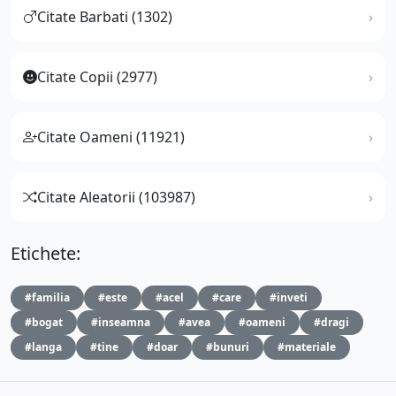
Citate Barbati (1302)
Citate Copii (2977)
Citate Oameni (11921)
Citate Aleatorii (103987)
Etichete:
#familia
#este
#acel
#care
#inveti
#bogat
#inseamna
#avea
#oameni
#dragi
#langa
#tine
#doar
#bunuri
#materiale