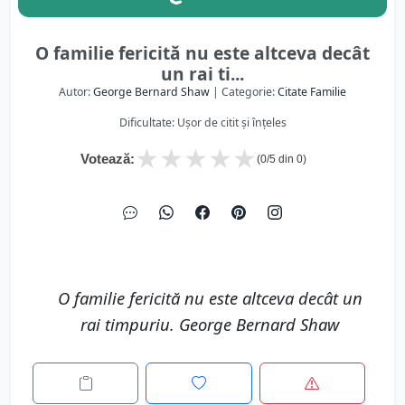
O familie fericită nu este altceva decât
un rai ti...
Autor:
George Bernard Shaw
| Categorie:
Citate Familie
Dificultate: Ușor de citit și înțeles
★
★
★
★
★
Votează:
(
0
/5 din
0
)
O familie fericită nu este altceva decât un
rai timpuriu. George Bernard Shaw