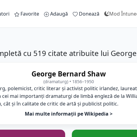
tori
Favorite
Adaugă
Donează
Mod Întune
pletă cu 519 citate atribuite lui Georg
George Bernard Shaw
(dramaturg) • 1856–1950
olemicist, critic literar și activist politic irlandez, laurea
din cei mai importanți dramaturgi de limbă engleză de la Wil
ât și în calitate de critic de artă și publicist politic.
Mai multe informații pe Wikipedia >