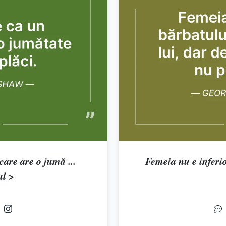
care are o jumă ...
Femeia nu e inferioa
ul >