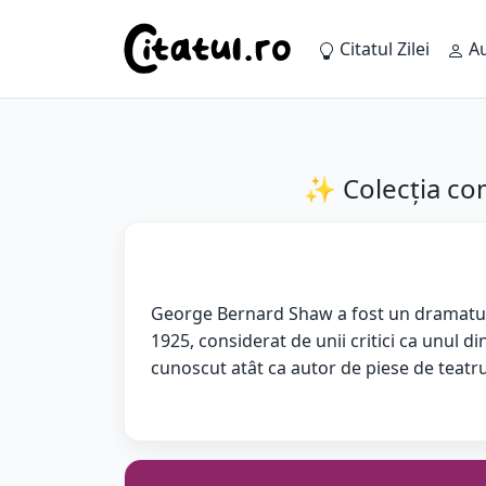
Citatul Zilei
Au
✨ Colecția com
George Bernard Shaw a fost un dramaturg, p
1925, considerat de unii critici ca unul 
cunoscut atât ca autor de piese de teatru, c